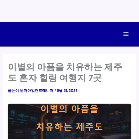
콘
텐
Main
츠
로
Men
건
이별의 아픔을 치유하는 제주
너
도 혼자 힐링 여행지 7곳
뛰
기
글쓴이
원더아일랜드매니저
/
5월 21, 2025