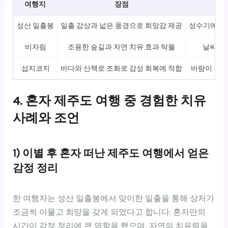
여행지
장점
성산 일출봉
일출 감상과 넓은 풍경으로 희망감 제공
성수기에는 
비자림
조용한 숲길과 자연 치유 효과 탁월
날씨에 
섭지코지
바다와 산책로 조화로 감성 회복에 적합
바람이 강한
4. 혼자 제주도 여행 중 경험한 치유
사례와 조언
1) 이별 후 혼자 떠난 제주도 여행에서 얻은
감정 정리
한 여행자는 성산 일출봉에서 맞이한 일출을 통해 상처가
조금씩 아물고 희망을 갖게 되었다고 합니다. 혼자만의
시간이 감정 정리에 큰 역할을 했으며, 자연의 치유력을