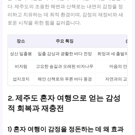
다. 제주도의 조용한 해변과 산책로는 내면의 감정을 정
리하고 치유하는 데 최적 환경이며, 감정의 재정비와 새
로운 시작을 위한 힘을 길러줍니다.
장소
주요 특징
심리
성산 일출봉
일출 감상과 광활한 바다 전망
희망과 새 출발의 상
비자림
고요한 숲길과 오래된 비자나무
마음의 안정과
섭지코지
해안 산책로와 푸른 바다 풍경
자연과의 교감으
2. 제주도 혼자 여행으로 얻는 감성
적 회복과 재충전
1) 혼자 여행이 감정을 정돈하는 데 왜 효과