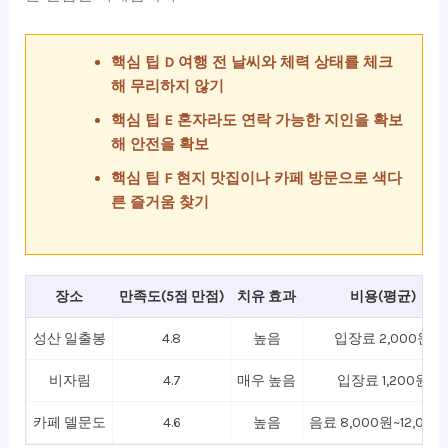
핵심 팁 D 여행 전 날씨와 체력 상태를 체크
해 무리하지 않기
핵심 팁 E 혼자라도 연락 가능한 지인을 확보
해 안전을 확보
핵심 팁 F 현지 맛집이나 카페 방문으로 색다
른 즐거움 찾기
장소
만족도(5점 만점)
치유 효과
비용(평균)
성산 일출봉
4.8
높음
입장료 2,000원
비자림
4.7
매우 높음
입장료 1,200원
카페 델문도
4.6
높음
음료 8,000원~12,000