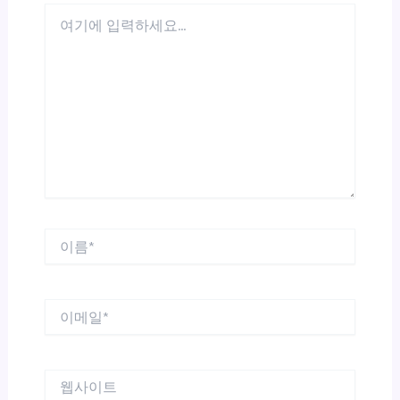
여
기
에
입
력
하
세
요...
이
름
*
이
메
일
*
웹
사