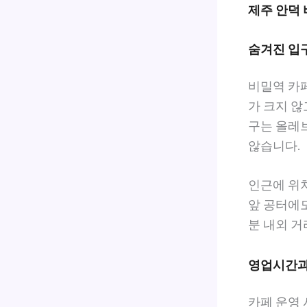
제주 안덕
숨겨진 입
비밀역 카페
가 크지 않
구는 올레
않습니다.
인근에 위치
앞 공터에도
분 내외 거
영업시간과
카페 운영 