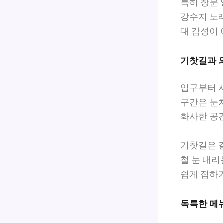
특히 창문
강수지 노
대 감성이
기찻길과 
입구부터 
구간은 눈처
화사한 공
기찻길은 길
철 눈 내리
쉽게 접하
독특한 메