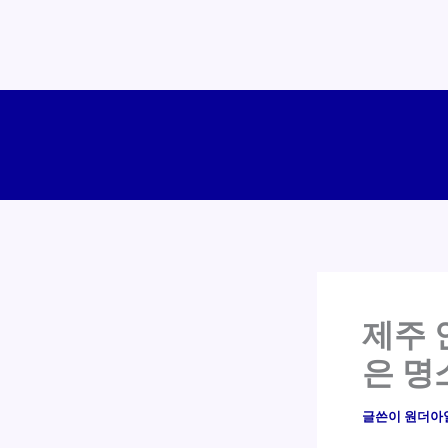
콘
텐
츠
로
건
너
뛰
기
제주 
은 명
글쓴이
원더아