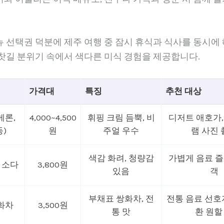
 선택권 덕분에 제주 여행 중 잠시 휴식과 식사를 동시에
찻길 분위기 속에서 색다른 미식 경험을 제공합니다.
가격대
특징
추천 대상
메론,
4,000~4,500
휘핑 크림 듬뿍, 비
디저트 애호가
등)
원
주얼 우수
램 사진 
색감 화려, 청량감
가볍게 음료 
 소다
3,800원
있음
객
부채표 쌍화차, 전
전통 음료 선호자
화차
3,500원
통 맛
환 원할