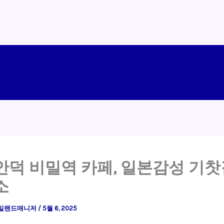
안덕 비밀역 카페, 일본감성 기찻
소
일랜드매니저
/
5월 6, 2025