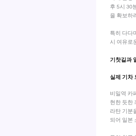
후 5시 3
을 확보하려
특히 다다미
시 여유로운
기찻길과 
실제 기차 
비밀역 카페
현한 듯한 
라탄 기분을
되어 일본