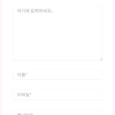
여
기
에
입
력
하
세
요...
이
름
*
이
메
일
*
웹