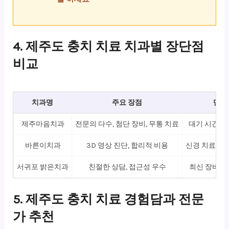
4. 제주도 충치 치료 치과별 장단점
비교
치과명
주요 장점
단점
제주마음치과
전문의 다수, 첨단 장비, 무통 치료
대기 시간 길
바른이치과
3D 영상 진단, 합리적 비용
신경 치료 경
서귀포 밝은치과
친절한 상담, 접근성 우수
최신 장비 일
5. 제주도 충치 치료 경험담과 전문
가 추천