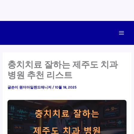
콘
텐
Main
츠
로
Men
건
충치치료 잘하는 제주도 치과
너
병원 추천 리스트
뛰
기
글쓴이
원더아일랜드매니저
/
10월 18, 2025