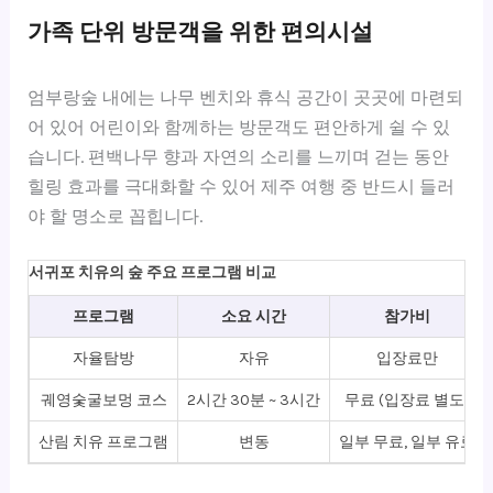
가족 단위 방문객을 위한 편의시설
엄부랑숲 내에는 나무 벤치와 휴식 공간이 곳곳에 마련되
어 있어 어린이와 함께하는 방문객도 편안하게 쉴 수 있
습니다. 편백나무 향과 자연의 소리를 느끼며 걷는 동안
힐링 효과를 극대화할 수 있어 제주 여행 중 반드시 들러
야 할 명소로 꼽힙니다.
서귀포 치유의 숲 주요 프로그램 비교
프로그램
소요 시간
참가비
자율탐방
자유
입장료만
궤영숯굴보멍 코스
2시간 30분 ~ 3시간
무료 (입장료 별도)
산림 치유 프로그램
변동
일부 무료, 일부 유료