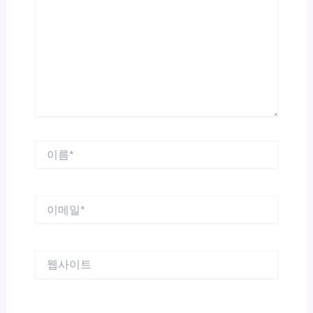
입
력
하
세
요...
이
름
*
이
메
일
*
웹
사
이
트