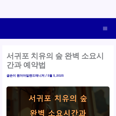
콘
텐
Main
츠
로
Men
건
서귀포 치유의 숲 완벽 소요시
너
간과 예약법
뛰
기
글쓴이
원더아일랜드매니저
/
5월 5, 2025