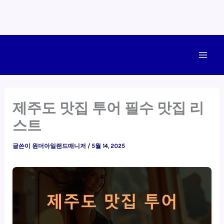
콘
텐
Main
츠
로
Men
건
제주도 맛집 투어 필수 맛집 리
너
스트
뛰
기
글쓴이
원더아일랜드매니저
/
5월 14, 2025