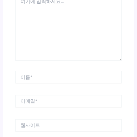
기
에
입
력
하
세
요...
이
름
*
이
메
일
*
웹
사
이