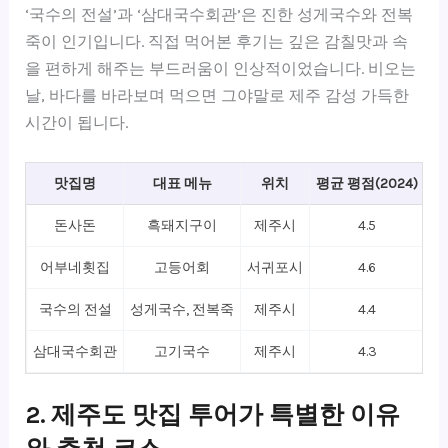
‘국수의 전설’과 ‘삼대국수회관’은 진한 성게국수와 전복
죽이 인기입니다. 직접 먹어본 후기는 깊은 감칠맛과 속
을 편하게 해주는 부드러움이 인상적이었습니다. 비오는
날, 바다를 바라보며 먹으면 그야말로 제주 감성 가득한
시간이 됩니다.
맛집명
대표 메뉴
위치
평균 평점(2024)
돈사돈
흑돼지구이
제주시
4.5
어부네횟집
고등어회
서귀포시
4.6
국수의 전설
성게국수, 전복죽
제주시
4.4
삼대국수회관
고기국수
제주시
4.3
2. 제주도 맛집 투어가 특별한 이유