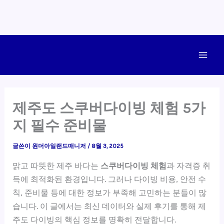
콘
텐
Main
츠
로
Men
건
제주도 스쿠버다이빙 체험 5가
너
지 필수 준비물
뛰
기
글쓴이
원더아일랜드매니저
/
8월 3, 2025
맑고 따뜻한 제주 바다는
스쿠버다이빙 체험
과 자격증 취
득에 최적화된 환경입니다. 그러나 다이빙 비용, 안전 수
칙, 준비물 등에 대한 정보가 부족해 고민하는 분들이 많
습니다. 이 글에서는 최신 데이터와 실제 후기를 통해 제
주도 다이빙의 핵심 정보를 명확히 전달합니다.