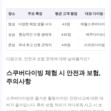
장소
주요 특징
평균 고객 평점
대표 다이빙 센터
범섬
다양한 해양 생물 서식
4.9점
애월스쿠버다이빙
섶섬
환상적인 수중 생태계
4.92점
제주다이브센터
문섬
국내 최고 산호 군락지
4.91점
서귀포다이빙클
다음으로, 안전과 보험 문제에 대해 살펴볼까요?
스쿠버다이빙 체험 시 안전과 보험,
주의사항
스쿠버다이빙은 즐거운 활동이지만, 안전사고에 대한 대
비가 필수입니다. 특히 보험 처리가 까다로워 사고 시 보