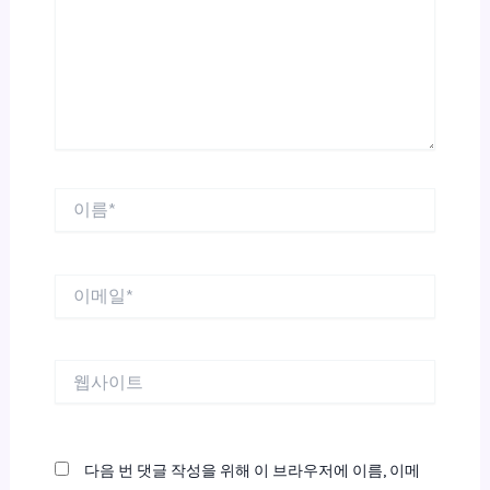
력
하
세
요...
이
름
*
이
메
일
*
웹
사
이
트
다음 번 댓글 작성을 위해 이 브라우저에 이름, 이메