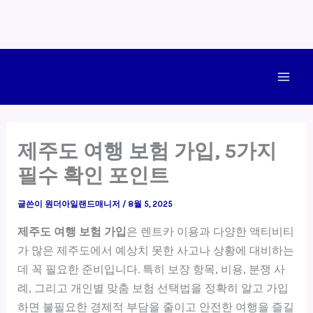
콘
텐
Main
츠
로
Men
건
제주도 여행 보험 가입, 5가지
너
필수 확인 포인트
뛰
기
글쓴이
원더아일랜드매니저
/
8월 5, 2025
제주도 여행 보험 가입
은 렌트카 이용과 다양한 액티비티
가 많은 제주도에서 예상치 못한 사고나 상황에 대비하는
데 꼭 필요한 준비입니다. 특히 보장 항목, 비용, 분쟁 사
례, 그리고 개인별 맞춤 보험 선택법을 정확히 알고 가입
하면 불필요한 경제적 부담을 줄이고 안전한 여행을 즐길