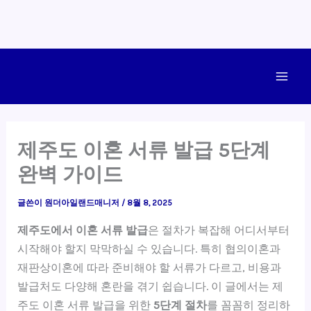
콘
텐
Main
츠
로
Men
건
제주도 이혼 서류 발급 5단계
너
완벽 가이드
뛰
기
글쓴이
원더아일랜드매니저
/
8월 8, 2025
제주도에서 이혼 서류 발급
은 절차가 복잡해 어디서부터
시작해야 할지 막막하실 수 있습니다. 특히 협의이혼과
재판상이혼에 따라 준비해야 할 서류가 다르고, 비용과
발급처도 다양해 혼란을 겪기 쉽습니다. 이 글에서는 제
주도 이혼 서류 발급을 위한
5단계 절차
를 꼼꼼히 정리하