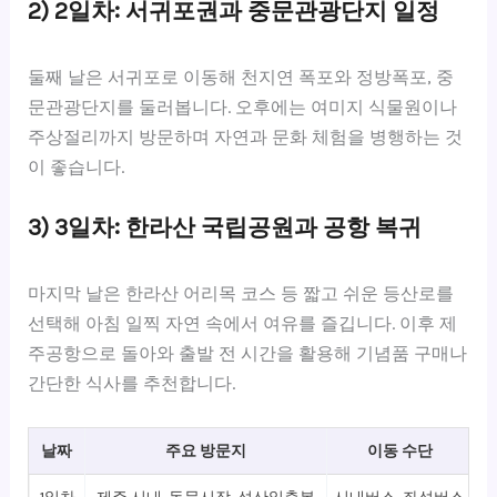
2) 2일차: 서귀포권과 중문관광단지 일정
둘째 날은 서귀포로 이동해 천지연 폭포와 정방폭포, 중
문관광단지를 둘러봅니다. 오후에는 여미지 식물원이나
주상절리까지 방문하며 자연과 문화 체험을 병행하는 것
이 좋습니다.
3) 3일차: 한라산 국립공원과 공항 복귀
마지막 날은 한라산 어리목 코스 등 짧고 쉬운 등산로를
선택해 아침 일찍 자연 속에서 여유를 즐깁니다. 이후 제
주공항으로 돌아와 출발 전 시간을 활용해 기념품 구매나
간단한 식사를 추천합니다.
날짜
주요 방문지
이동 수단
예