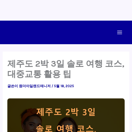
콘
텐
Main
츠
로
Men
건
제주도 2박 3일 솔로 여행 코스,
너
대중교통 활용 팁
뛰
기
글쓴이
원더아일랜드매니저
/
5월 18, 2025