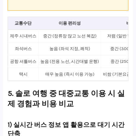
교통수단
이용 편리성
비용
제주 시내버스
중간 (정류장 많고 노선 복잡)
저렴 (일반 1200
좌석버스
높음 (좌석 지정, 쾌적)
중간 (3000~
공항 셔틀버스
높음 (전용 노선, 시간대별 운행)
중간 (2500~
택시
매우 높음 (즉시 이용 가능)
비쌈 (기본요금 3
5. 솔로 여행 중 대중교통 이용 시 실
제 경험과 비용 비교
1) 실시간 버스 정보 앱 활용으로 대기 시간
단축