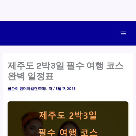
콘
텐
Main
츠
로
Men
건
제주도 2박3일 필수 여행 코스
너
완벽 일정표
뛰
기
글쓴이
원더아일랜드매니저
/
5월 17, 2025