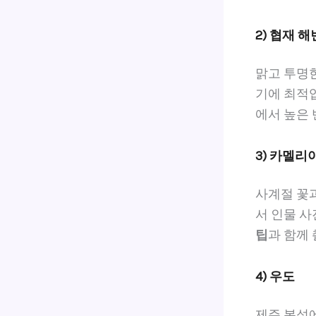
2) 협재 해
맑고 투명
기에 최적입
에서 높은 
3) 카멜리
사계절 꽃
서 인물 사
팁
과 함께
4) 우도
제주 본섬에