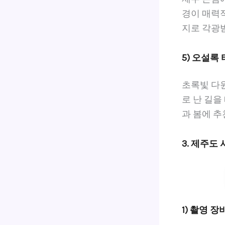
경이 매력적
지로 각광
5) 오설록
초록빛 다
로 난 길을
과 봄에 추
3. 제주도
1) 촬영 