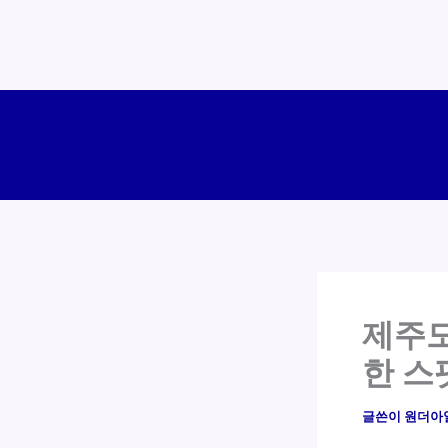
콘
텐
츠
로
건
너
뛰
기
제주도
한 스
글쓴이
원더아