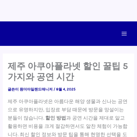
콘
텐
Main
츠
로
Men
건
제주 아쿠아플라넷 할인 꿀팁 5
너
가지와 공연 시간
뛰
기
글쓴이
원더아일랜드매니저
/
8월 4, 2025
제주 아쿠아플라넷은 아름다운 해양 생물과 신나는 공연
으로 유명하지만, 입장료 부담 때문에 방문을 망설이는
분들이 많습니다.
할인 방법
과 공연 시간을 제대로 알고
활용하면 비용을 크게 절감하면서도 알찬 체험이 가능합
니다. 최신 할인 정보와 방문 팁을 통해 현명한 선택을 도