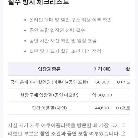
실수 방지 체크리스트
온라인 예매 및 할인 쿠폰 적용 여부 확인
공연 포함 입장권 선택 필수
공연 시간 사전 확인 및 일정 조율
도민 및 카드사 할인 조건 미리 점검
입장권 종류
가격 (원)
할인 
공식 홈페이지 할인권 (아쿠아+공연 포함)
36,900
O (카드사,
현장 구매 입장권 (공연 미포함)
약 30,000
연간 이용권 (대인)
44,600
O (프로모션
사실 제가 제주 아쿠아플라넷을 방문할 때 가장 크게 고
려했던 부분은
할인 조건과 공연 포함 여부
였습니다. 온