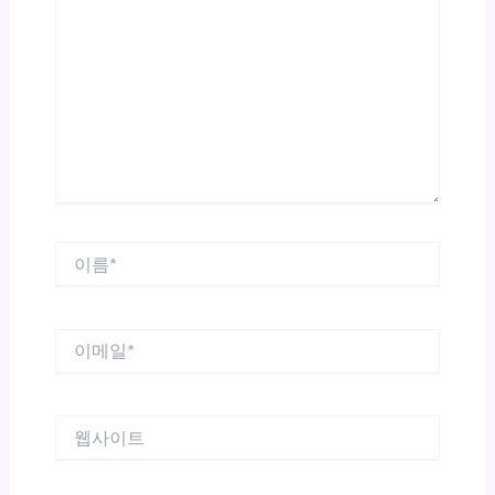
에
입
력
하
세
요...
이
름
*
이
메
일
*
웹
사
이
트