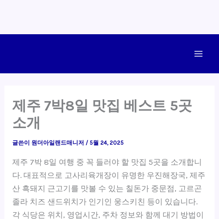
콘
텐
Main
츠
로
Men
건
제주 7박8일 맛집 베스트 5곳
너
소개
뛰
기
글쓴이
원더아일랜드매니저
/
5월 24, 2025
제주 7박 8일 여행 중 꼭 들러야 할 맛집 5곳을 소개합니
다. 대표적으로 고사리육개장이 유명한 우진해장국, 제주
산 흑돼지 근고기를 맛볼 수 있는 칠돈가 중문점, 고르곤
졸라 치즈 샌드위치가 인기인 웅스키친 등이 있습니다.
각 식당은 위치, 영업시간, 주차 정보와 함께 대기 방법이