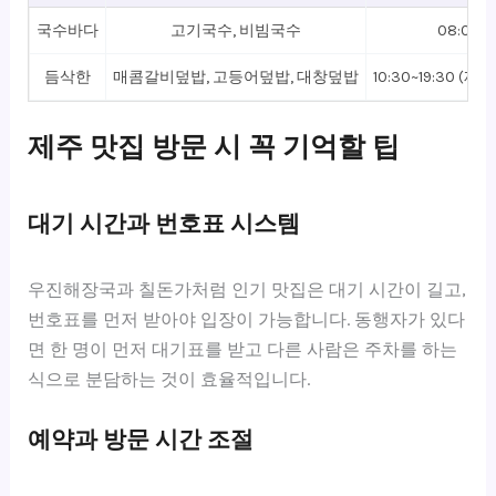
국수바다
고기국수, 비빔국수
08:00~2
듬삭한
매콤갈비덮밥, 고등어덮밥, 대창덮밥
10:30~19:30 (
제주 맛집 방문 시 꼭 기억할 팁
대기 시간과 번호표 시스템
우진해장국과 칠돈가처럼 인기 맛집은 대기 시간이 길고,
번호표를 먼저 받아야 입장이 가능합니다. 동행자가 있다
면 한 명이 먼저 대기표를 받고 다른 사람은 주차를 하는
식으로 분담하는 것이 효율적입니다.
예약과 방문 시간 조절