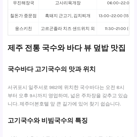
우진해장국
고사리육개장
06:00~22:00
칠돈가 중문점
흑돼지 근고기, 김치찌개
13:00~22:00 (15:3
웅스키친
고르곤졸라 치즈 샌드위치 외
11:30~21:00 (
제주 전통 국수와 바다 뷰 덮밥 맛집
국수바다 고기국수의 맛과 위치
서귀포시 일주서로 982에 위치한 국수바다는 오전 8시
부터 오후 9시까지 영업하며, 넓은 주차장을 갖추고 있습
니다. 제주더본호텔 앞 큰 길가에 있어 찾기 쉽습니다.
고기국수와 비빔국수의 특징