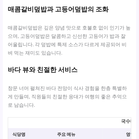
매콤갈비덮밥과 고등어덮밥의 조화
매콤갈비덮밥은 깊은 양념 맛으로 호불호 없이 인기가 높
으며, 고등어덮밥은 달콤하고 신선한 고등어가 밥과 잘
어울립니다. 각 덮밥에 특제 소스가 다르게 제공되어 비
벼 먹는 재미도 있습니다.
바다 뷰와 친절한 서비스
창문 너머 펼쳐진 바다 전망이 식사 경험을 한층 특별하
게 만들며, 직원들의 친절한 응대가 여행의 좋은 추억으
로 남습니다.
국수바다
식당명
주요 메뉴
영업