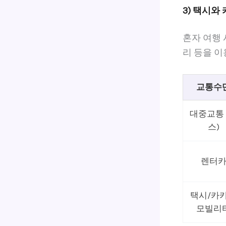
3) 택시와
혼자 여행 
리 등을 이
교통수
대중교통 
스)
렌터
택시/카
모빌리