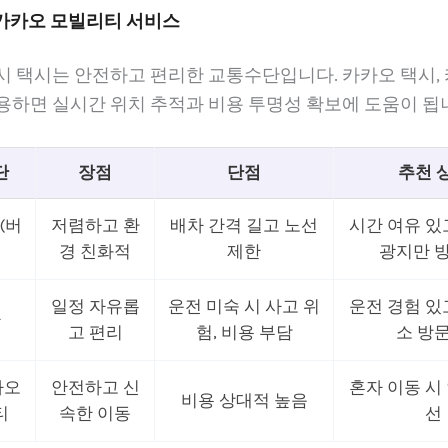
 카카오 모빌리티 서비스
시 택시는 안전하고 편리한 교통수단입니다. 카카오 택시,
용하면 실시간 위치 추적과 비용 투명성 확보에 도움이 됩
단
장점
단점
추천 
(버
저렴하고 환
배차 간격 길고 노선
시간 여유 있
경 친화적
제한
광지만 방
일정 자유롭
운전 미숙 시 사고 위
운전 경험 있
카
고 편리
험, 비용 부담
소 방문
카오
안전하고 신
혼자 이동 시
비용 상대적 높음
티
속한 이동
선