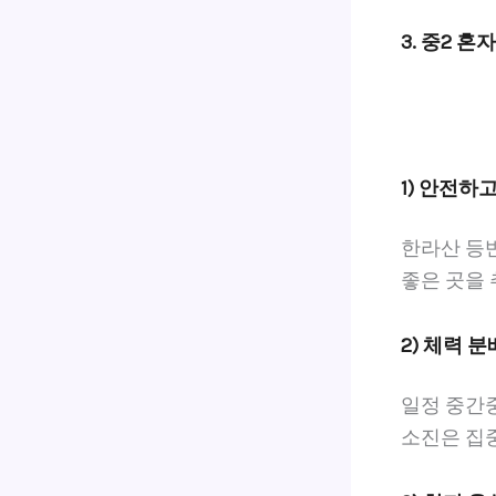
3. 중2 
1) 안전하
한라산 등반
좋은 곳을
2) 체력 
일정 중간중
소진은 집