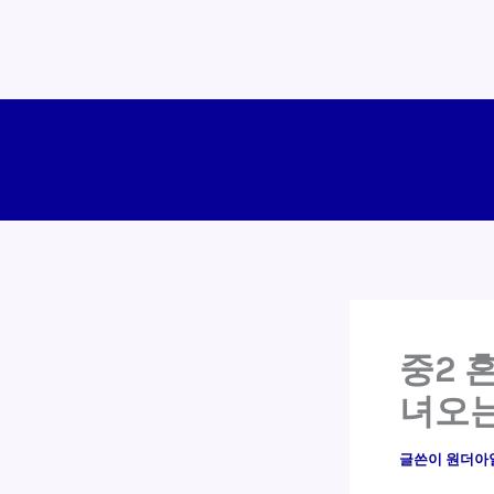
콘
텐
츠
로
건
너
뛰
기
중2 
녀오는
글쓴이
원더아