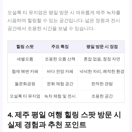
오설록 티 뮤지엄은 평일 방문 시 여유롭게 제주 녹차를
시음하며 힐링할 수 있는 공간입니다. 넓은 정원과 전시
공간에서 조용한 시간을 보낼 수 있습니다.
힐링 스팟
주요 특징
평일 방문 시 장점
새별오름
조용한 오름 산책
혼잡 없음, 청정 자연
아
협재 해변 카페
바다 전망 카페
넉넉한 자리, 쾌적한 환경
돌문화공원
문화 체험 공간
한적한 관람
오설록 티 뮤지엄
녹차 체험 및 전시
조용한 공간
4. 제주 평일 여행 힐링 스팟 방문 시
실제 경험과 추천 포인트