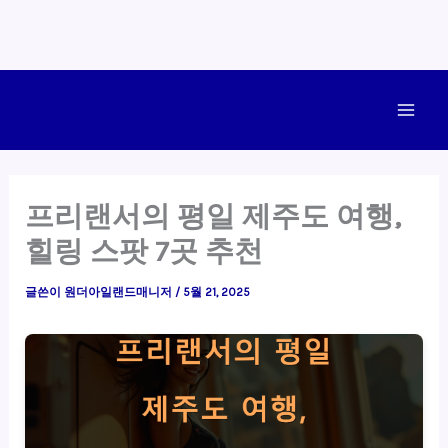
콘
텐
Main
츠
로
Men
건
프리랜서의 평일 제주도 여행,
너
힐링 스팟 7곳 추천
뛰
기
글쓴이
원더아일랜드매니저
/
5월 21, 2025