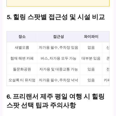
5. 힐링 스팟별 접근성 및 시설 비교
장소
접근성
와이파이
주
새별오름
자가용 필수, 주차장 있음
없음
산책로
협재 해변 카페
버스, 자가용 모두 가능
대부분 있음
콘센트
돌문화공원
자가용 및 대중교통 가능
있음
전시관
오설록 티 뮤지엄
자가용 필수, 주차장 넉넉
있음
카페, 
6. 프리랜서 제주 평일 여행 시 힐링
스팟 선택 팁과 주의사항