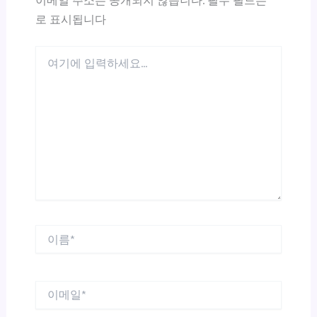
이메일 주소는 공개되지 않습니다.
필수 필드는
*
로 표시됩니다
여
기
에
입
력
하
세
요...
이
름
*
이
메
일